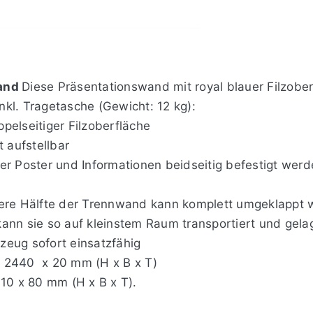
and
Diese Präsentationswand mit royal blauer Filzober
kl. Tragetasche (Gewicht: 12 kg):
pelseitiger Filzoberfläche
t aufstellbar
er Poster und Informationen beidseitig befestigt wer
bere Hälfte der Trennwand kann komplett umgeklappt 
kann sie so auf kleinstem Raum transportiert und gel
zeug sofort einsatzfähig
x 2440 x 20 mm (H x B x T)
0 x 80 mm (H x B x T).