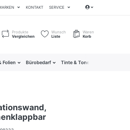
MARKEN
KONTAKT
SERVICE
Produkte
Wunsch
Waren
Vergleichen
Liste
Korb
& Folien
Bürobedarf
Tinte & Toner
Ordnen & Arc
ationswand,
enklappbar