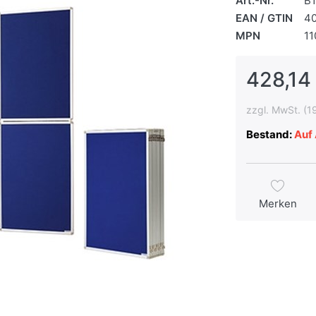
Art.-Nr.
B
EAN / GTIN
4
MPN
11
428,14
zzgl. MwSt. (1
Bestand:
Auf 
Merken