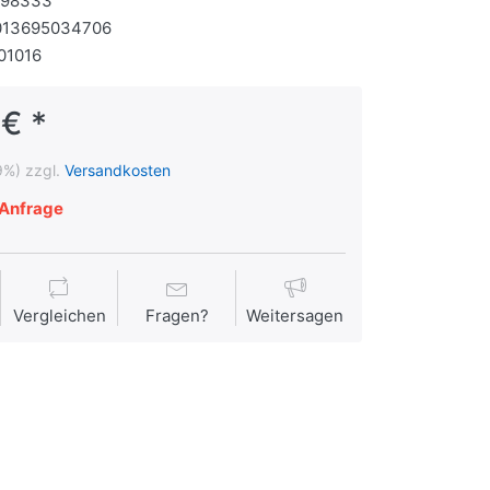
198333
013695034706
01016
 € *
9%) zzgl.
Versandkosten
Anfrage
Vergleichen
Fragen?
Weitersagen