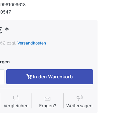
79961009618
20547
€ *
9%) zzgl.
Versandkosten
rgen
In den Warenkorb
Vergleichen
Fragen?
Weitersagen