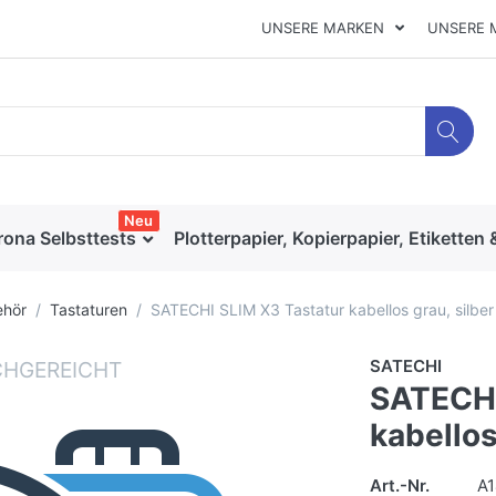
UNSERE MARKEN
UNSERE 
Neu
rona Selbsttests
Plotterpapier, Kopierpapier, Etiketten 
ehör
Tastaturen
SATECHI SLIM X3 Tastatur kabellos grau, silber
SATECHI
SATECHI
kabellos
Art.-Nr.
A