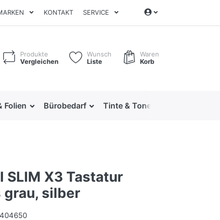
MARKEN
KONTAKT
SERVICE
Produkte
Wunsch
Waren
Vergleichen
Liste
Korb
& Folien
Bürobedarf
Tinte & Toner
Ordnen & Arc
 SLIM X3 Tastatur
 grau, silber
1404650