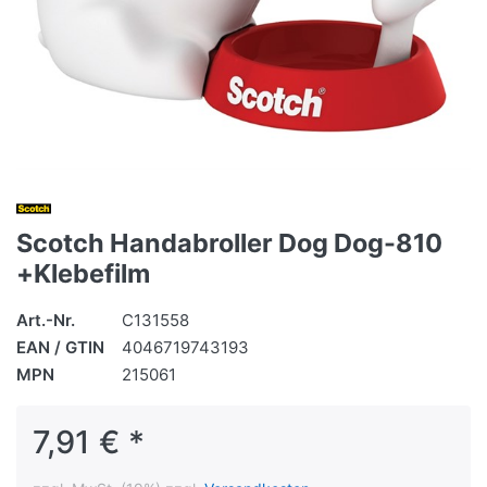
Scotch Handabroller Dog Dog-810
+Klebefilm
Art.-Nr.
C131558
EAN / GTIN
4046719743193
MPN
215061
7,91 € *