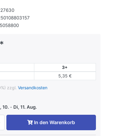
127630
250108803157
95058800
*
3+
5,35 €
9%) zzgl.
Versandkosten
 10.
-
Di, 11. Aug.
In den Warenkorb