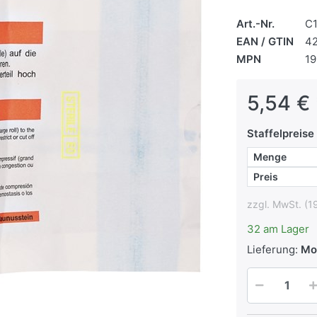
Art.-Nr.
C
EAN / GTIN
4
MPN
1
5,54 € 
Staffelpreise
Menge
Preis
zzgl. MwSt. (1
32 am Lager
Lieferung:
Mo,