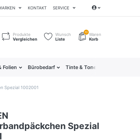
MARKEN
KONTAKT
SERVICE
10
Produkte
Wunsch
Waren
Vergleichen
Liste
Korb
& Folien
Bürobedarf
Tinte & Toner
Ordnen & Arc
 Spezial 1002001
EN
rbandpäckchen Spezial
1