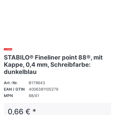
STABILO® Fineliner point 88®, mit
Kappe, 0,4 mm, Schreibfarbe:
dunkelblau
Art.-Nr.
B179643
EAN / GTIN
4006381105279
MPN
88/41
0,66 € *