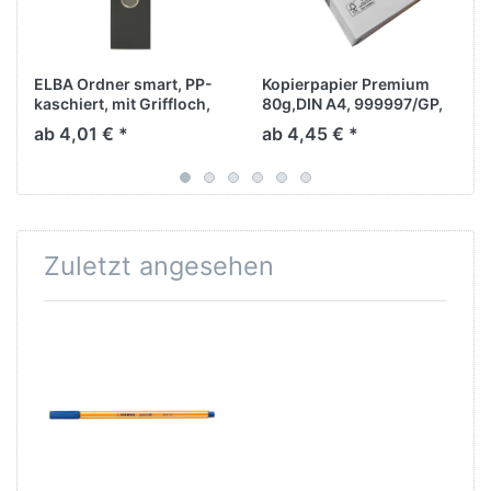
ELBA Ordner smart, PP-
Kopierpapier Premium
kaschiert, mit Griffloch,
80g,DIN A4, 999997/GP,
A4, 80 mm, 28,5 x 31,8
A-Ware, weiße CIE164,
ab 4,01 € *
ab 4,45 € *
cm, schwarz
210mm x 297mm, 500
Blatt/Pack (VE = Karton
mit 2500 Blatt)
Zuletzt angesehen