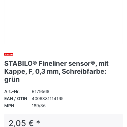
STABILO® Fineliner sensor®, mit
Kappe, F, 0,3 mm, Schreibfarbe:
grün
Art.-Nr.
B179568
EAN / GTIN
4006381114165
MPN
189/36
2,05 € *