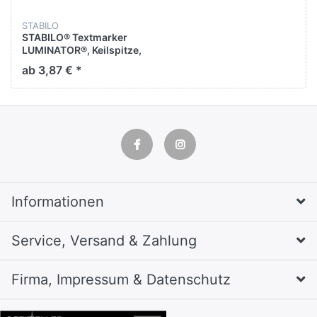
STABILO
STABILO® Textmarker
LUMINATOR®, Keilspitze,
2 - 5 mm, Schreibfarbe:
ab 3,87 € *
pink
Informationen
Service, Versand & Zahlung
Firma, Impressum & Datenschutz