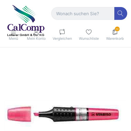
10
Menü
Mein Konto
Vergleichen
Wunschliste
Warenkorb