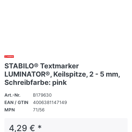
STABILO® Textmarker
LUMINATOR®, Keilspitze, 2 - 5 mm,
Schreibfarbe: pink
Art.-Nr.
B179630
EAN / GTIN
4006381147149
MPN
71/56
4,29 € *