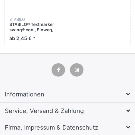
STABILO
STABILO® Textmarker
swing® cool, Einweg,
flach, Keilspitze, 1 - 4 mm,
ab 2,45 € *
Schaftfarbe: in
Schreibfarbe,
transluzent,
Schreibfarbe: pink
Informationen
Service, Versand & Zahlung
Firma, Impressum & Datenschutz