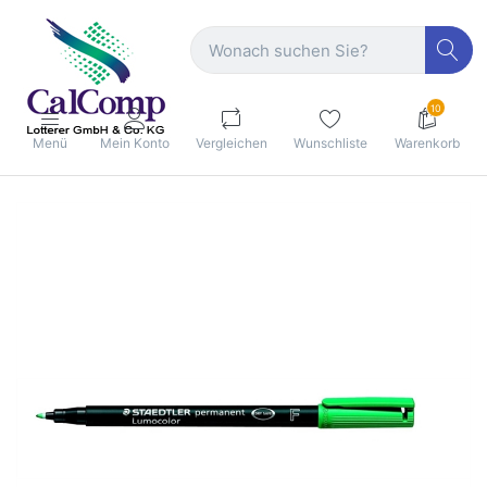
10
Menü
Mein Konto
Vergleichen
Wunschliste
Warenkorb