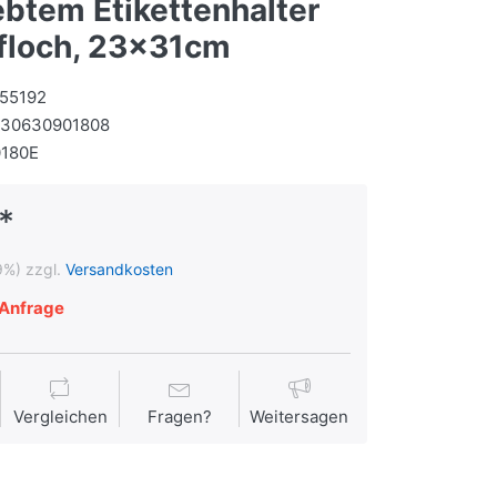
ebtem Etikettenhalter
ffloch, 23x31cm
55192
130630901808
0180E
*
9%) zzgl.
Versandkosten
Anfrage
Vergleichen
Fragen?
Weitersagen