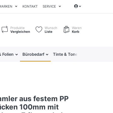
MARKEN
KONTAKT
SERVICE
Produkte
Wunsch
Waren
Vergleichen
Liste
Korb
& Folien
Bürobedarf
Tinte & Toner
Ordnen & Arc
mler aus festem PP
ücken 100mm mit