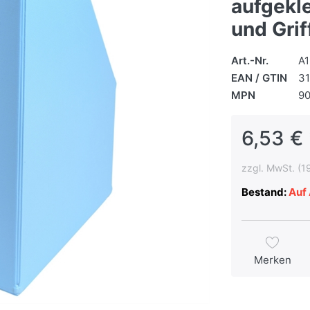
aufgekl
und Gri
Art.-Nr.
A1
EAN / GTIN
3
MPN
9
6,53 € 
zzgl. MwSt. (1
Bestand:
Auf 
Merken