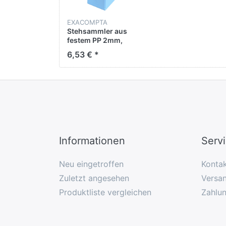
EXACOMPTA
Stehsammler aus
festem PP 2mm,
Rücken 100mm mit
6,53 € *
aufgeklebtem
Etikettenhalter und
Griffloch, 23x31cm
Informationen
Serv
Neu eingetroffen
Konta
Zuletzt angesehen
Versan
Produktliste vergleichen
Zahlu