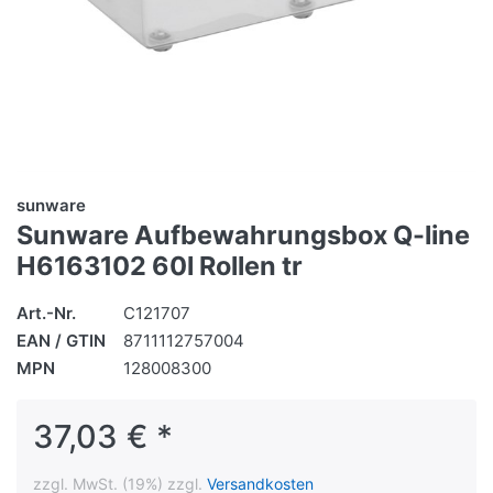
sunware
Sunware Aufbewahrungsbox Q-line
H6163102 60l Rollen tr
Art.-Nr.
C121707
EAN / GTIN
8711112757004
MPN
128008300
37,03 € *
zzgl. MwSt. (19%) zzgl.
Versandkosten