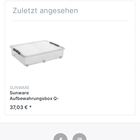
Zuletzt angesehen
SUNWARE
Sunware
Aufbewahrungsbox Q-
line H6163102 60l Rollen
37,03 € *
tr