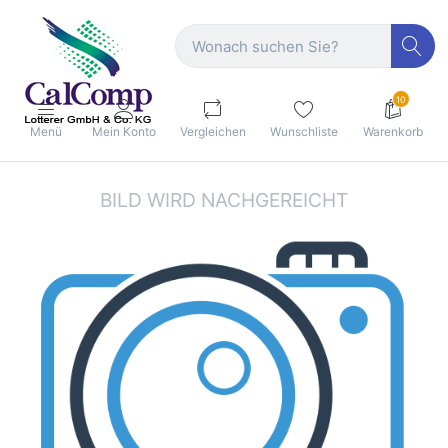
10
Menü
Mein Konto
Vergleichen
Wunschliste
Warenkorb