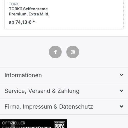
TORK
TORK® Seifencreme
Premium, Extra Mild,
flüssig, 6 x 1 l, parfümfrei,
ab 74,13 € *
weiß (6 l)
Informationen
Service, Versand & Zahlung
Firma, Impressum & Datenschutz