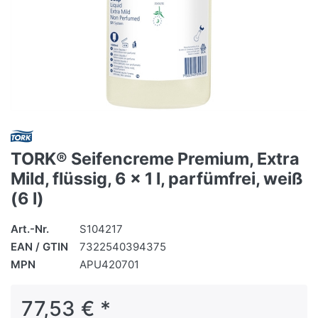
TORK® Seifencreme Premium, Extra
Mild, flüssig, 6 x 1 l, parfümfrei, weiß
(6 l)
Art.-Nr.
S104217
EAN / GTIN
7322540394375
MPN
APU420701
77,53 € *