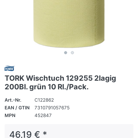
TORK Wischtuch 129255 2lagig
200Bl. grün 10 Rl./Pack.
Art.-Nr.
C122862
EAN / GTIN
7310791057675
MPN
452847
46,19 € *