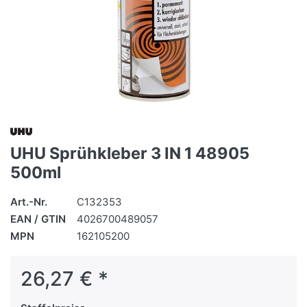
UHU Sprühkleber 3 IN 1 48905
500ml
Art.-Nr.
C132353
EAN / GTIN
4026700489057
MPN
162105200
26,27 € *