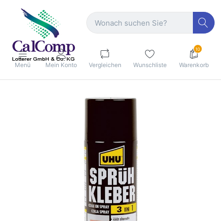
10
Menü
Mein Konto
Vergleichen
Wunschliste
Warenkorb