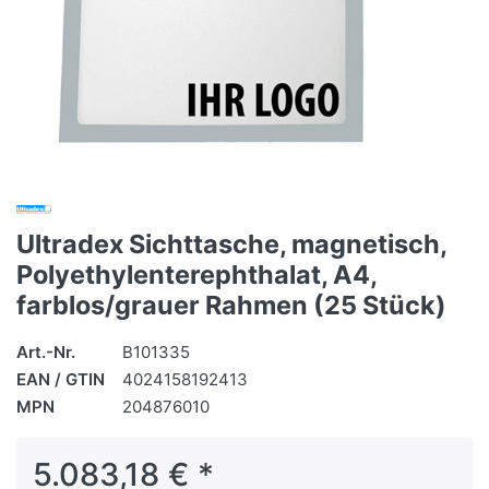
Ultradex Sichttasche, magnetisch,
Polyethylenterephthalat, A4,
farblos/grauer Rahmen (25 Stück)
Art.-Nr.
B101335
EAN / GTIN
4024158192413
MPN
204876010
5.083,18 € *