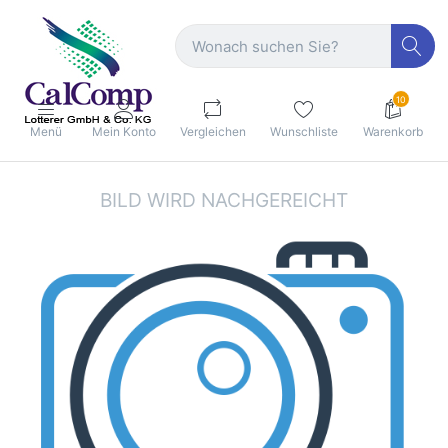
10
Menü
Mein Konto
Vergleichen
Wunschliste
Warenkorb