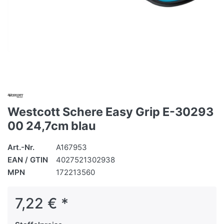
Westcott Schere Easy Grip E-30293
00 24,7cm blau
Art.-Nr.
A167953
EAN / GTIN
4027521302938
MPN
172213560
7,22 € *