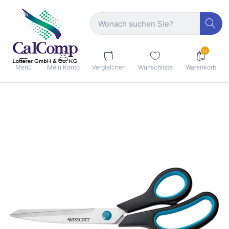
10
Menü
Mein Konto
Vergleichen
Wunschliste
Warenkorb