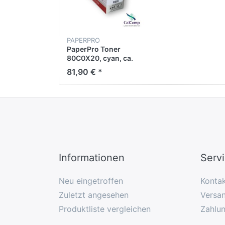
PAPERPRO
PaperPro Toner
80C0X20, cyan, ca.
4.000 Seiten
81,90 € *
Informationen
Serv
Neu eingetroffen
Konta
Zuletzt angesehen
Versan
Produktliste vergleichen
Zahlu