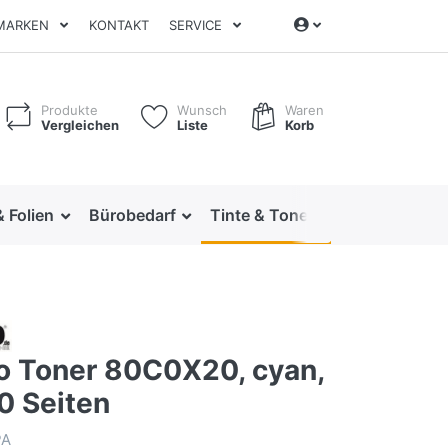
MARKEN
KONTAKT
SERVICE
Produkte
Wunsch
Waren
Vergleichen
Liste
Korb
& Folien
Bürobedarf
Tinte & Toner
Ordnen & Arc
o Toner 80C0X20, cyan,
0 Seiten
PA